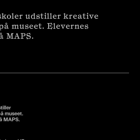
koler udstiller kreative
 på museet. Elevernes
 på MAPS.
iller
 på museet.
 på MAPS.